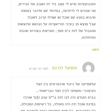
הקונוטציות שיש לי מצב גיר זה האבק של הגירים,
מה שגורם לי לרתיעה, במיוחד עם מדובר במשהו
שיבוא במגע עם אוכל או אפילו קרוב לאוכל.
אבל מוצא חן בעיני הוריאציות על הנושא שיוצאות
מהגבול של לוח בית ספר, ומגיעות בצורות שונות
ומיוחדות.
השב
חמוטל לורנס
לפני 12 שנים
קלאסיקה של ניגוד אינטרסים בין הצד
העיצובי-משחקי לבין הצד הבריאותי…
בבית הקודם היה לנו לוח בי״ס ענק (3מ׳ אורך)
בפינת אוכל וזה היה מעולה, כל רשימות המכולת,
כל התזכורות, כל פעם שמישהו רוצה להסביר את