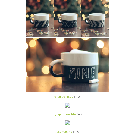
מקור:
witandwhistle
מקור:
myrepurposedlife
מקור:
justimagine