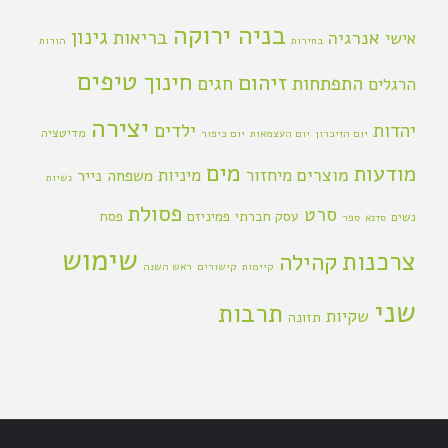
בניה ירוקה
גינון
אנרגיה
בריאות
אישי
בחירות
הורות
טיפים
חינוך
זיהום
התפתחות
חגים
הרגלים
יצירה
יהדות
ילדים
מדיטציה
יום הזיכרון
יום העצמאות
יום כיפור
מים
מודעות
מוצרים
מיחזור
מיניות
משפחה
נייר
נשיות
פסולת
סרט
עסק חברתי
פמיניזם
פסח
נשים
סדנא
ספר
שימוש
צרכנות
קהילה
קיימות
קישורים
ראש השנה
שני
תרבות
שקיות
תזונה