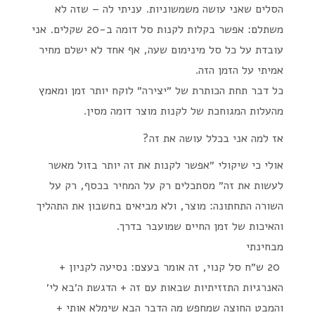
הסלים שאני עושה משמשוניות. עניתי לה – שזה לא
משתלם: אפשר בקלות לקנות סל דומה ב-20 שקלים. אני
עובדת על כל סל מינימום שעה, אף אחד לא ישלם מחיר
אמיתי על הזמן הזה.
כל דבר תחת הכותרת של ״יצירה״ לוקח יותר זמן ומאמץ
מהעלות המגוחכת של לקנות מוצר דומה מסין.
אז למה אני בכלל עושה את זה?
אולי כי שיקולי ״אפשר לקנות את זה יותר בזול מאשר
לעשות את זה״ מסתכלים רק על המחיר בכסף, רק על
השורה התחתונה: מוצר, ולא מביאים בחשבון את התהליך
והאיכות של זמן החיים שמועבר בדרך.
מבחינתי
20 ש״ח סל קנוי, זה אומר בעצם: נסיעה לקניון +
האנרגיות התזזיתיות שבאות עם זה + הדגשת ה׳בא לי׳
והמבט החוצה שמחפש מה הדבר הבא שימלא אותי +