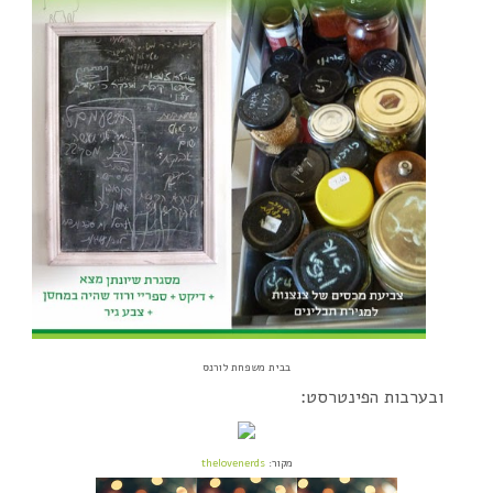
בבית משפחת לורנס
ובערבות הפינטרסט:
מקור:
thelovenerds