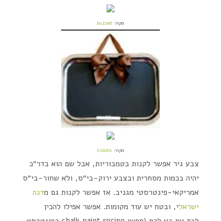
מקור:
buzzed
מקור:
listotic
צבע גיר אפשר לקנות בטמבוריות, אבל שם הוא בדר״כ
יהיה בכמות מסחרית ובצבע ירוק-בי״ס, ולא שחור-בי״ס
אמריקאי-פינטרסטי מגניב. אז אפשר לקנות גם מ
דנה
ישראל
י, ובטח יש עוד מקומות. אפשר אפילו להכין