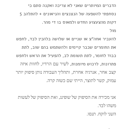
הדברים המיותרים שאני לא צריכה ואקנה סתם כי
נסחפתי להשפעה של הנצנצים והניאונים + להתלהב 5
דקות מהצעצוע החדש ולמאוס בו די מהר.
מול
להעביר אחה״צ או שניים או שלושה בלהכין לבד, לחפש
את החומרים שכבר קיימים ולהשתמש בהם שוב, לתת
כבוד לחומר,
לתת תשומת לב, להפעיל את הראש ולחפש
פתרונות, לרכוש מיומנות,
,
לשיר
עם
הרדיו
לחוות
איזה
,
,
קצב
אחר
אנרגיה
אחרת
ותהליך העבודה נותן סיפוק יותר
עמוק, קשר לתוצר, הייתי שם כשזה קרה.
אני מכירה את הסיפוק של שופינג, ואת הסיפוק של לעשות
משהו לבד.
השני לוקח. תנסו.