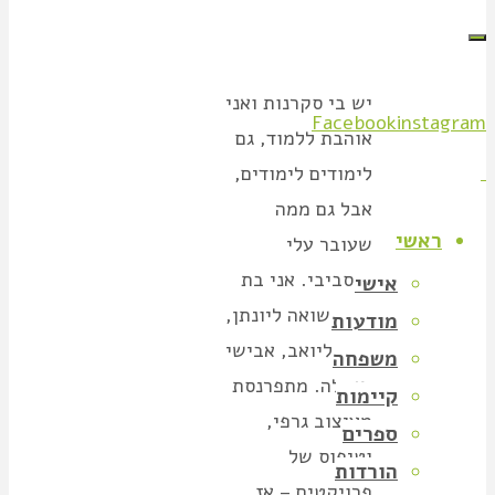
יש בי סקרנות ואני
Facebook
instagram
אוהבת ללמוד, גם
לימודים לימודים,
אבל גם ממה
ראשי
שעובר עלי
ומסביבי. אני בת
אישי
48, נשואה ליונתן,
מודעות
אמא ליואב, אבישי
משפחה
ואיילה. מתפרנסת
קיימות
מעיצוב גרפי,
ספרים
וטיפוס של
הורדות
פרויקטים – אז