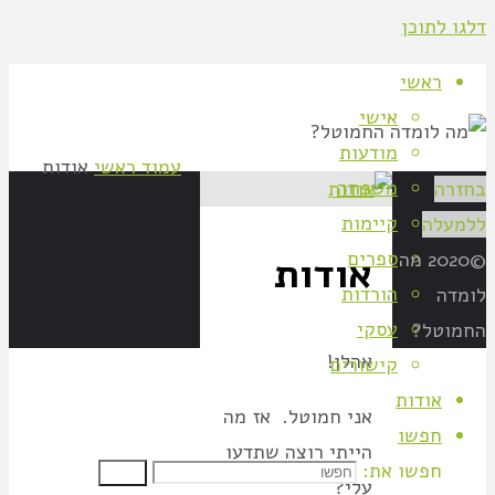
דלגו לתוכן
ראשי
אישי
מודעות
עמוד ראשי
אודות
משפחה
בחזרה
קיימות
ללמעלה
ספרים
©2020 מה
אודות
הורדות
לומדה
עסקי
החמוטל?
אהלן!
קישורים
אודות
אני חמוטל. אז מה
חפשו
הייתי רוצה שתדעו
חפשו את:
חפשו
עלי?