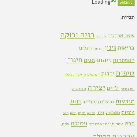
תגיות
בניה ירוקה
אנרגיה
אישי
בחירות
גינון
בריאות
הרגלים
הורות
חינוך
זיהום
התפתחות
חגים
טיפים
יהדות
יום הזיכרון
יום העצמאות
יצירה
ילדים
מדיטציה
יום כיפור
מים
מודעות
מוצרים
מיחזור
מיניות
משפחה
נייר
נשים
נשיות
סדנא
ספר
פסולת
סרט
עסק חברתי
פמיניזם
פסח
צרכנות
קהילה