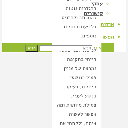
עסקי
ההגדרות נוטות
קישורים
להתרחב ולהכניס
אודות
כל פעם תחומים
נוספים.
חפשו
חפשו את:
חפשו
למשל, לפני כעשור
הייתי בתקופה
נמרצת של עניין
פעיל בנושאי
קיימות, בעיקר
בנוגע לענייני
פסולת מיותרת ומה
אפשר לעשות
איתה, ולקחתי את