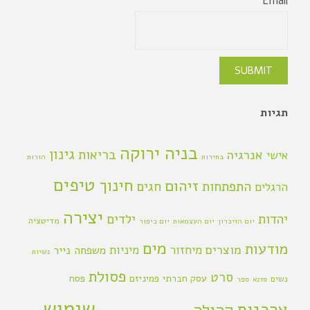
Email*
תגיות
בניה ירוקה
גינון
אנרגיה
בריאות
אישי
בחירות
הורות
טיפים
חינוך
זיהום
התפתחות
חגים
הרגלים
יצירה
יהדות
ילדים
מדיטציה
יום הזיכרון
יום העצמאות
יום כיפור
מים
מודעות
מוצרים
מיחזור
מיניות
משפחה
נייר
נשיות
פסולת
סרט
עסק חברתי
פמיניזם
פסח
נשים
סדנא
ספר
שימוש
צרכנות
קהילה