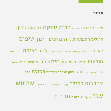
תגיות
בניה ירוקה
גינון
אנרגיה
בריאות
אישי
בחירות
הורות
טיפים
חינוך
זיהום
התפתחות
חגים
הרגלים
יצירה
יהדות
ילדים
מדיטציה
יום הזיכרון
יום העצמאות
יום כיפור
מים
מודעות
מוצרים
מיחזור
מיניות
משפחה
נייר
נשיות
פסולת
סרט
עסק חברתי
פמיניזם
פסח
נשים
סדנא
ספר
שימוש
צרכנות
קהילה
קיימות
קישורים
ראש השנה
שני
תרבות
שקיות
תזונה