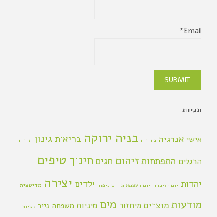
Email*
תגיות
בניה ירוקה
גינון
אנרגיה
בריאות
אישי
בחירות
הורות
טיפים
חינוך
זיהום
התפתחות
חגים
הרגלים
יצירה
יהדות
ילדים
מדיטציה
יום הזיכרון
יום העצמאות
יום כיפור
מים
מודעות
מוצרים
מיחזור
מיניות
משפחה
נייר
נשיות