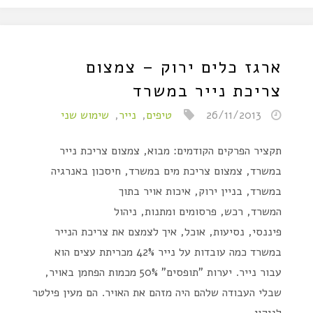
ארגז כלים ירוק – צמצום
צריכת נייר במשרד
26/11/2013
טיפים
,
נייר
,
שימוש שני
תקציר הפרקים הקודמים: מבוא, צמצום צריכת נייר
במשרד, צמצום צריכת מים במשרד, חיסכון באנרגיה
במשרד, בניין ירוק, איכות אויר בתוך
המשרד, רכש, פרסומים ומתנות, ניהול
פיננסי, נסיעות, אוכל, איך לצמצם את צריכת הנייר
במשרד כמה עובדות על נייר 42% מכריתת עצים הוא
עבור נייר. יערות "תופסים" 50% מכמות הפחמן באויר,
שבלי העבודה שלהם היה מזהם את האויר. הם מעין פילטר