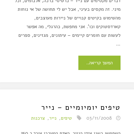
דברים מקסימים עם נייר – כרטיסי ברכה, אלבומים, וכל
מיני. זה מקסים בעיני, אבל יש לי תחושה של אי נוחות
מהשימוש בקיטים קנויים של ניירות מעוצבים,
קארדסטוקים וכו'. אני מחפשת, כהרגלי, מה אפשר
לעשות עם חומרים קיימים – עיתונים, מגזינים, ספרים
…
המשך קריאה..
טיפים יומיומיים – נייר
03/11/2008
טיפים
,
נייר
,
צרכנות
השתמשו בשני צידי הנייר. האדם המערבי צורך כ 250