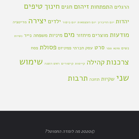
טיפים
חינוך
זיהום
התפתחות
חגים
הרגלים
יצירה
יהדות
ילדים
מדיטציה
יום הזיכרון
יום העצמאות
יום כיפור
מים
מודעות
מוצרים
מיחזור
מיניות
משפחה
נייר
נשיות
פסולת
סרט
עסק חברתי
פמיניזם
פסח
נשים
סדנא
ספר
שימוש
צרכנות
קהילה
קיימות
קישורים
ראש השנה
שני
תרבות
שקיות
תזונה
©2020 מה לומדה החמוטל?