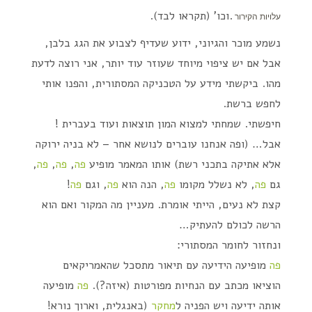
.וכו' (תקראו לבד).
עלויות הקירור
נשמע מוכר והגיוני, ידוע שעדיף לצבוע את הגג בלבן,
אבל אם יש ציפוי מיוחד שעוזר עוד יותר, אני רוצה לדעת
מהו. ביקשתי מידע על הטכניקה המסתורית, והפנו אותי
לחפש ברשת.
חיפשתי. שמחתי למצוא המון תוצאות ועוד בעברית !
אבל… (ופה אנחנו עוברים לנושא אחר – לא בניה ירוקה
אלא אתיקה בתכני רשת) אותו המאמר מופיע
פה
,
פה
,
פה
,
גם
פה
, לא נשלל מקומו
פה
, הנה הוא
פה
, וגם
פה
!
קצת לא נעים, הייתי אומרת. מעניין מה המקור ואם הוא
הרשה לכולם להעתיק…
ונחזור לחומר המסתורי:
פה
מופיעה הידיעה עם תיאור מתסכל שהאמריקאים
הוציאו מכתב עם הנחיות מפורטות (איזה?).
פה
מופיעה
אותה ידיעה ויש הפניה ל
מחקר
(באנגלית, וארוך נורא!