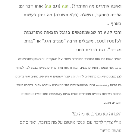
ואיפה אומרים מה החומר?). ו
פה
(וגם
פה
) אותו דבר עם
הפניה למחקר, ושאלה (ללא תשובה) מה ניתן לעשות
בארץ…
והכי קטע זה שכשמחפשים בגוגל תוצאות מתורגמות
לcool roofs, מקבלים הרבה "מגניב הגג" או "גגות
מגניב". וגם דברים כמו:
מגניב הגגות הם גגות המורכב מחומרים מאוד יעיל משקפים יום ראשון האנרגיה של
מהגג לפני השטח. חומרים מגניב המדרון גגות נמוך בהירים בעיקר בצבע לבן, למרות
לבן בצבעים שאינם מתחילים להיות זמין עבור יישומים גג משופע.
מגניב גגות צריכים
גם להיות emissivity גבוה, המאפשר להם לפלוט אנרגיה אינפרא אדום. למרבה הצער
מתכות חשופות ציפויים מתכתיים נוטים להיות emissivity נמוכים אינם נחשבים
חומרים מגניב.
ואם זה לא מגניב, אז מה כן?
אולי צריך לדבר עם אנשי איטום על מה מדובר, ואני סתם
עושה סיפור.