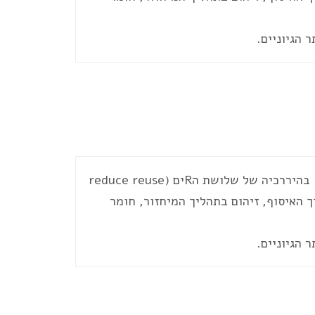
 הגיוניים.
נכון, אבל תמיד לזכור שצמצום צריכה משמעותי הרבה יותר ממיחזור. בהיררכיה של שלושת הRים (reduce reuse
מערך האיסוף, זיהום בתהליך המיחזור, חומר
 הגיוניים.