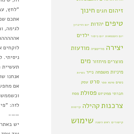
חינוך
"לחץ, עב
זיהום
חגים
אתכם שם,
טיפים
יהדות
יום הזיכרון
לגימה, ו
ילדים
יום העצמאות
יום כיפור
אהההההה
יצירה
מודעות
לוקחים א
מדיטציה
ניסיתי. 
מים
מוצרים
מיחזור
תעשיית ה
מיניות
משפחה
נייר
נשיות
אנחנו שו
סרט
עסק
נשים
סדנא
ספר
אם מחפשי
פסולת
חברתי
פמיניזם
פסח
וכשממש מ
צרכנות
קהילה
לזה: "פ
קיימות
——-
שימוש
קישורים
ראש השנה
יש באתר 
עוד אחד 