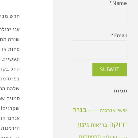
Name*
חדש מבי
אני יכולה
Email*
שורה תחתו
פחות או י
תעשיית ה
החל בקוק
בפרסומת 
שלהם החי
תגיות
סמויה שר
בניה
שקרנים! 
אנרגיה
אישי
בחירות
אנחנו קו
ירוקה
גינון
בריאות
הזדמנות 
התפתחות
הרגלים
זה, שימו
הורות