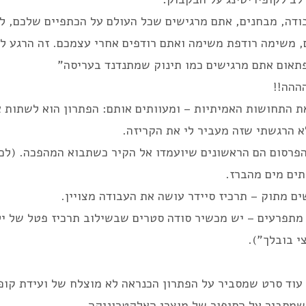
ודה, מבחנים, אתם מרגישים שכל העולם על הכתפיים שלכם, ל
 משימה רודפת משימה ואתם רודפים אחרי עצמכם. זה הרגע לק
פתאום אתם מרגישים כמו תינוק שמתנדנד בעריסה"
ההה!!
ת התחושות האמיתיות – ומעוותים אותם: הפתרון הוא לשתות 
לא הרגשתי שזה מעביר לי את הקריזה.
פרסום הם הראשונים שיועמדו אל הקיר כשתבוא המהפכה. (לכאו
תים מים מהברז.
ם מתוק – תרכיז סיידר עושה את העבודה מצויין.
תפרעים – יש מכשיר סודה סטרים שבשילוב תרכיז פטל של ילדי
יצי בובלך").
עוד סרט שמסביר על הפתרון הכנראה לא מוצלח של ועידת קופנ
שמסביר על הסיפור של מוצרי האלקטרוניקה.