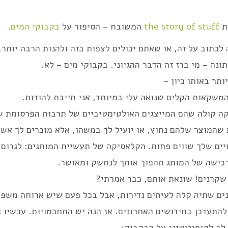
ת
the story of stuff
המשובח – הסיפור על
בקבוקי המים
.
 לכתוב על זה, או שאתם יכולים לצפות בזה ולהנות הרבה יותר.
נה – מי ברז זה הדבר ההגיוני. בקבוקי מים – לא.
ותר באותו כיון –
משקאות הקלים שנואה עלי במיוחד, אני חייבת להודות.
ה קולה שהם המייצגים האולטימטיביים של תרבות הפרסומת ש
שהמוצר שלהם נחוץ, או יועיל לך במשהו, אלא מוכרים לך אש
ים שלך שווים פחות. הקלאסיקה של תעשיית המותגים: לגרום 
כישה של המותג תהפוך אותך לנחשק ומאושר.
שקרנים! שונאת אותם, כבר אמרתי?
נים שתיה קלה לעיתים נדירות, אבל בכל פעם שיש ארוחה משפח
להתעדכן בחידושים האחרונים. אז הנה יש התחכמויות. עכשיו ז
 לב לקופיריטינג על הבקבוק: