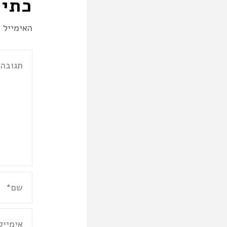
כתיב
האימייל ל