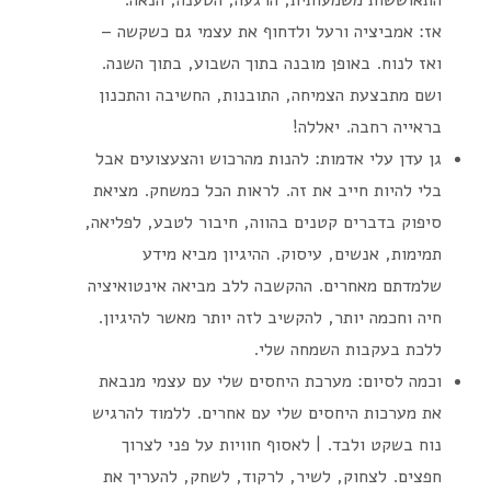
אז: אמביציה ורעל ולדחוף את עצמי גם כשקשה –
ואז לנוח. באופן מובנה בתוך השבוע, בתוך השנה.
ושם מתבצעת הצמיחה, התובנות, החשיבה והתכנון
בראייה רחבה. יאללה!
גן עדן עלי אדמות: להנות מהרכוש והצעצועים אבל
בלי להיות חייב את זה. לראות הכל כמשחק. מציאת
סיפוק בדברים קטנים בהווה, חיבור לטבע, לפליאה,
תמימות, אנשים, עיסוק. ההיגיון מביא מידע
שלמדתם מאחרים. ההקשבה ללב מביאה אינטואיציה
חיה וחכמה יותר, להקשיב לזה יותר מאשר להיגיון.
ללכת בעקבות השמחה שלי.
וכמה לסיום: מערכת היחסים שלי עם עצמי מנבאת
את מערכות היחסים שלי עם אחרים. ללמוד להרגיש
נוח בשקט ולבד. | לאסוף חוויות על פני לצרוך
חפצים. לצחוק, לשיר, לרקוד, לשחק, להעריך את