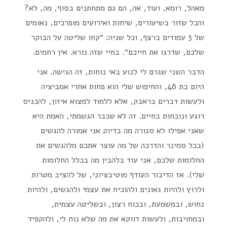
מאהל, רומא, ועוד, אה, הם גם מתחתנים בסוף, מה, לא?
והכל שזור בשיעורים, שיחות ואירועים מופרכים, נאומים
של 3 עמודים ברצף, וכל שניה: ״קחו שליטה על הבוקר
שלכם, שדרגו את חייכם״. בחיי שזה נורא. אין רחמים.
הדבר השני שגרם לי לנוע באי נוחות, זה הגישה. אני
היום בת 46, והחיפוש שלי הוא פחות אחרי אמביציה
ולעשות דברים בראבק, אלא ללמוד למצוא איזון, להכניס
רוגע ונוכחות בחיים. זה לא שכבר הגשמתי, האמת היא
שאני אפילו לא סגורה מה בדיוק אני אמורה להגשים
(בכל סמינר והדרכה של מה עוצר אתכם מלהגשים את
החלומות שלכם, אני עוד בלהבין מה בכלל החלומות
שלי). אז הדיבור העודף מוטיבציוני, של להציב מטרות
ולרוץ ולהיות גאונים ולהוכיח את עצמי ולהגשים, ולהיות
נחוש, ובמשמעת, ובכוח רצון, ובשליטה עצמית,
ובמחויבות, ולעשות דווקא את מה שלא נוח לי, ולהקפיד