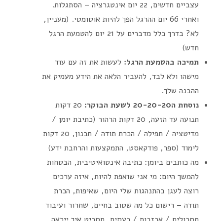
עצביים חדשים, 22 יום אינטגרציה – הסתגלות.
ואחרי 66 יום ההרגל הפך להיות אוטומטי. (מעניין,
לא? בדרך כלל מדברים על 21 יום להטמעת הרגל
חדש)
תמיכה בהטמעת הרגל:
לעשות את זה עם עוד
מישהו ולא לבד, להעביר הלאה את הידע מעמיק את
ההבנה שלך.
נוסחת ה20-20-20 לשעת הבוקר:
20 דקות
תנועה עד הזעה, 20 דקות הרהור (כתיבת יומן /
מדיטציה / תפילה / הכרת תודה / תכנון, 20 דקות
לימוד (ספר, פודקאסט, התמקצעות והרחבת ידע)
מה כותבים ביומן: כתיבה אינטואיטיבית, הבטחות
להמשך היום: מי אני שואפת להיות, איזה ערכים
רוצה לעגן בהתנהגות שלי היום, שאיפות, הכרת
תודה – רישום כל מה שטוב בחיים, שחרור ועיבוד
תסכולים / אכזבות / כעסים, תסריט איך ייראה