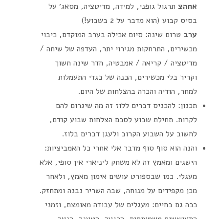
אחהצ
תרגול גופני, למידה, מדיטציה, מסאג׳ על
בסיס קבוע (הוא מדבר על 2 בשבוע!)
ערב
טרום שינה: סיום אכילה בערב המוקדם, כיבוי
מכשירים, התרחקות מגירוי יתר, העדפה של שיחה /
מדיטציה / קריאה / אמבטיה, חדר שינה חשוך
וקריר בלי מכשירים, הכנה של בגדי התעמלות
למחר, הודיה והכרה בהצלחות של היום.
תכנון: להכניס דברים ללוז זה מה שיגרום להם
לקרות. תחילת שבוע לסכם הצלחות שבוע קודם,
לחשוב על השבוע הקרוב ולעגן דברים בלוז.
והנה הוא סוף סוף מדבר אלי אחרי כל האמביציות:
הישגים ומאמץ זה לא משחק ליניארי אין סופי, אלא
מעגלי. כמו שבספורט עושים אימון מאמץ, ולאחר
מכן מקפידים על מנוחה, שבה השריר נבנה ומתחזק.
ככה גם בחיים: מעגלים של עבודה מאומצת, וזמני
התאוששות משמעותית, הרגעה, הטענה, הנאה.