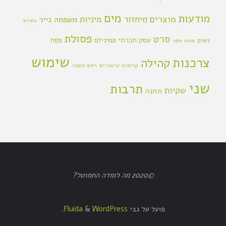
מים
מודעות
מוצרים
מיחזור
מיניות
משפחה
נייר
נשיות
פסולת
סרט
עסק חברתי
פמיניזם
פסח
נשים
סדנא
ספר
שימוש
צרכנות
קהילה
קיימות
קישורים
ראש השנה
שני
תרבות
שקיות
תזונה
©2020 מה לומדה החמוטל?
פועל על גבי
Fluida
WordPress.
&