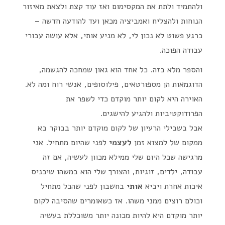
ולהתמיד ולתת את המקסימום ואז עוד קצת ולצאת מאיזור
הנוחות ולהצליח ואמביציה מכאן ועד להודעה חדשה –
כרגע פשוט לא נכון לי, לא מניע אותי, אלא עושה עבורי
עבודה הפוכה.
והספר מלא בזה. כל אחד הוא גאון שמחכה להגשמה,
הדוגמאות הן מספורטאים, פילוסופים, אנשי רוח ומה לא.
האוירה היא לקום יותר מוקדם כדי לשפר את
הפרודוקטיביות ולהגיע להישגים.
אבל בשבילי הרעיון של לקום מוקדם יותר בבוקר בא
ממקום של למצוא זמן
לעצמי
לפני שהיום מתחיל. אני
מרגישה שכל היום שלי ממילא מכוון לעשיה, אם זה
עבודה, ילדים, זוגיות, והצורך שלי הוא במשהו שיכניס
איכות אחרת ויביא
אותי
בחשבון לפני שהכל מתחיל
וכולם רוצים ממני משהו. אז כשאומרים שהסיבה לקום
יותר מוקדם היא להיות מכונה יותר משוכללת בעשיה