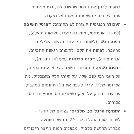
במקום לכוון אותו למה שחשוב לנו, וגם מפזרים
אותו על ריבוי משימות במקום על מיקוד.
העבודה הפנימית קשורה ל4 תחומים:
דפוסי חשיבה
(לחשוב אופטימי, מחשבה יוצרת מציאות וכאלה),
דפוס רגשי
(לשחרר תקיעות ורגשות שליליים
מהעבר, לפתוח את הלב, להעצים רגשות חיוביים,
הכרת תודה),
דפוס בריאות
(פעילות גופנית),
ודפוס נשמה
(רוחניות, חשיבה על ארעיות החיים,
על האני הכי טוב שלי, על היותי חלק מהמכלול, מה
התרומה שלי). צריך לטפח את כל התחומים במקביל.
אם עובדים רק על חלק נשארים לא מסופקים ולא
פתורים.
הטמעת הרגל ב3 שלבים:
22 יום של קושי –
לשבור את ההרגל הישן, 22 יום של הטמעה –
מבחוץ תחושת בלבול, מבפנים המוח מייצר חיבורים