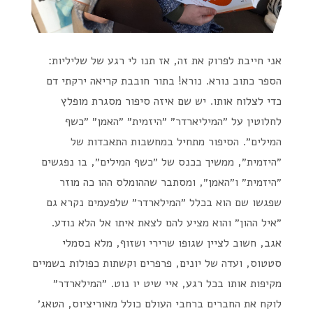
אני חייבת לפרוק את זה, אז תנו לי רגע של שליליות:
הספר כתוב נורא. נורא! בתור חובבת קריאה ירקתי דם
כדי לצלוח אותו. יש שם איזה סיפור מסגרת מופלץ
לחלוטין על ״המיליארדר״ ״היזמית״ ״האמן״ ״כשף
המילים״. הסיפור מתחיל במחשבות התאבדות של
״היזמית״, ממשיך בכנס של ״כשף המילים״, בו נפגשים
״היזמית״ ו״האמן״, ומסתבר שההומלס ההו כה מוזר
שפגשו שם הוא בכלל ״המילארדר״ שלפעמים נקרא גם
״איל ההון״ והוא מציע להם לצאת איתו אל הלא נודע.
אגב, חשוב לציין שגופו שרירי ושזוף, מלא בסמלי
סטטוס, ועדה של יונים, פרפרים וקשתות כפולות בשמיים
מקיפות אותו בכל רגע, איי שיט יו נוט. ״המילארדר״
לוקח את החברים ברחבי העולם כולל מאוריציוס, הטאג׳