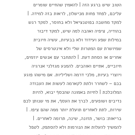
הטוב שיש ברגע הזה | להאמין שהחיים שומרים
עליכם, לפחד פחות מכישלון, לראות בזה למידה. |
למקד מחשבה בפוטנציאל ולא בחוסר, למקד רגש
בהודיה, ציפיה ואהבה למה שיש, למקד דיבור
במילות שפע ועידוד ולא בבעיות, עשיה חיובית
שמיושרת עם המטרות שלי ולא אינטרסים של
אחרים או הסחת דעת. | להתחבר עם אנשים יוזמים,
חיוביים, אתיים ואוהבים. להמנע מגזלני אנרגיה
ויוצרי בעיות, מלכי דרמה ושליליות. אם מישהו פוגע
בכם – לשחרר ולתת לקארמה לעשות את העבודה
המלוכלכת | לחיות באמונה שהכסף יבוא, להיות
נדיבים ושופעים, לברך את העסף, את מי שנותן לכם
שירות, לתת לאחרים תועלת יותר ממה שהם ציפו. |
בריאות: כושר, תזונה, שינה, תרומה לאחרים. |
להמשיך להעלות את הנורמות ולא להסתפק. לטפל