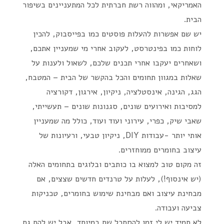
האמריקאי, ומהווה רשת חברתית לכל המתעניינים בשיפור
הבית.
יש שם אפשרות להעלות פוסטים כמו בפייסבוק, להכין
לוחות כמו בפינטרסט, לעקוב אחרי מי שמעניין אתכם,
ושאחרים יעקבו אחרי תכנים שלכם, לשאול ולענות על
שאלות במגוון תחומים והכל בהקשר של הבית – המטבח,
הגג, הגינה, אינסטלציה, ניקיון, אירגון, דקורציה
למסיבות ואירועים שונים, סגנונות שונים – תעשייתי,
שאבי שיק, כפרי, עירוני ועוד ועוד, כולל מה שמעניין
אותי יותר -עבודות DIY, ניקיון טבעי, ורעיונות של
עיצוב בחומרים ממוחזרים.
זה מקום טוב למצוא בו כותבים ובלוגים בתחומים האלה
(יש אינסוף!), לעלות על טרנדים חדשים שצצים, אם
מבחינת עיצוב ואם מבחינת שימוש בחומרים, טכניקות
צביעה ועבודה.
לא תמיד יש לי זמן להסתכל שם במיוחד, אבל יש להם גם