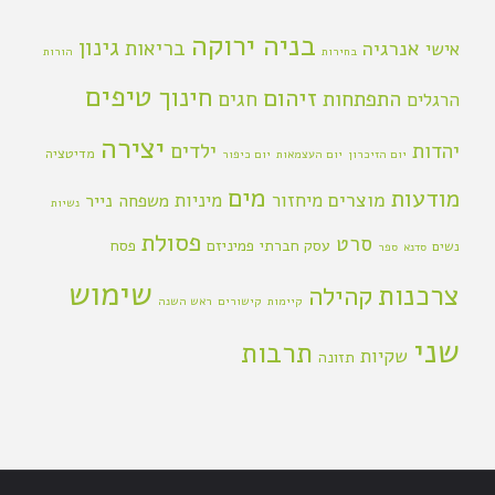
בניה ירוקה
גינון
אנרגיה
בריאות
אישי
בחירות
הורות
טיפים
חינוך
זיהום
התפתחות
חגים
הרגלים
יצירה
יהדות
ילדים
מדיטציה
יום הזיכרון
יום העצמאות
יום כיפור
מים
מודעות
מוצרים
מיחזור
מיניות
משפחה
נייר
נשיות
פסולת
סרט
עסק חברתי
פמיניזם
פסח
נשים
סדנא
ספר
שימוש
צרכנות
קהילה
קיימות
קישורים
ראש השנה
שני
תרבות
שקיות
תזונה