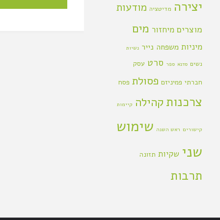
יצירה
מודעות
מדיטציה
מים
מוצרים
מיחזור
מיניות
משפחה
נייר
נשיות
סרט
עסק
נשים
סדנא
ספר
פסולת
חברתי
פמיניזם
פסח
צרכנות
קהילה
קיימות
שימוש
קישורים
ראש השנה
שני
שקיות
תזונה
תרבות