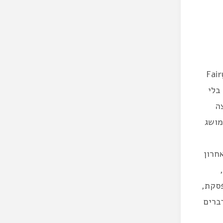
יפור היינו ב יער הפיות Fairy
 בלי
ה
אין מושג
חרון
פסקת,
ברים