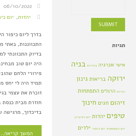
06/10/2022
יהדות
,
יום כי
בדרך ליום כיפור הי
התכווננות, באתי מע
תגיות
בדיוק התכוונתי למ
בניה
היה יום טוב מבחינ
אנרגיה
אישי
בחירות
פירורי הלחם שהובי
ירוקה
גינון
בריאות
תמיד היה לי יחס מ
התפתחות
הרגלים
זוכרת את עצמי בג
הורות
חינוך
זיהום
חוזרת מבית כנסת 
חגים
בדיכדוך, מרגישה ש
טיפים
יהדות
יום הזיכרון
ילדים
יום העצמאות
יום כיפור
המשך קריאה..