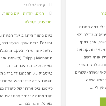
11/10/2019
פור
חגים
,
יהדות
,
יום כיפור
,
מודעות
,
קהילה
ו לי כמה תחנות
ייפות גדולה ולא
ביום כ
שהו, אבל בסוף
Forest בבית אורן. הגענו ככה,
תי, אז חולקת את
לדעת יותר מידי, בעקבות המלצ
לו אותי לשם.
מ Tsippy Monat (לשתינו 
ורכב לחגי תשרי,
באיזה נסיבות נהינו חברות
ילאי עשרה/עשרים
פייסבוק..). החלטנו די ברגע הא
בראש השנה
והגענו שניה לפני הרגע האחרון,
אין לי …
סיימנו ביס אחרון של סעודה מ
ועוד פחות או יותר ארגנו את הד
באוהל, והנה כבר …