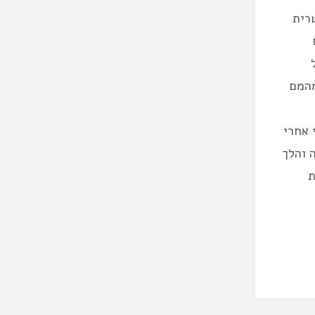
רית
מהמם
 אחרי
 והלך
ת