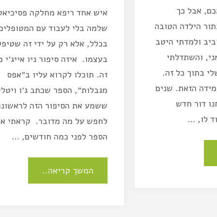
ם, אבל כך
איש אחד ריפא מחלקה פסיכיאט
תור הילדה הטובה
שלמה בלי לעבוד עם המטופלים
יב ולמדתי היטב
בכלל, אלא רק על ידי זה שטיפל
ני, והשתדלתי
בעצמו. איזה סיפור ניו אייג׳י 
י בתוך כל זה.
זה. תוכלו לקרוא עליו ב״אפס
מידה הזאת. שנים
מגבלות״, הספר שכתב ג׳ו ויטלי
ו דור חדש
ששמע את הסיפור הזה לראשונה
ד לו, …
לחפש על מה מדובר. קראתי א
הספר לפני כמה חודשים, …
המשך קריאה..