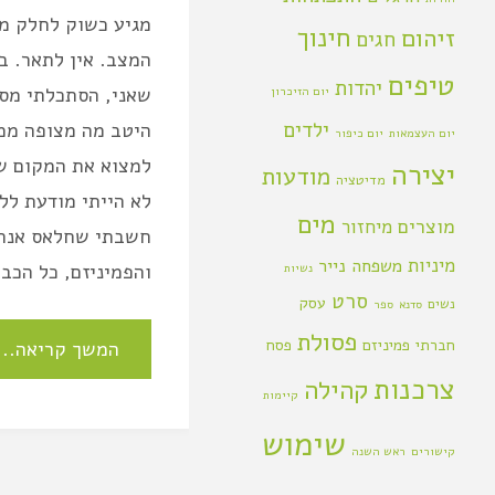
מגיע כשוק לחלק מכ
חינוך
זיהום
חגים
המצב. אין לתאר. ב
טיפים
יהדות
שאני, הסתכלתי מסב
יום הזיכרון
ילדים
היטב מה מצופה ממ
יום העצמאות
יום כיפור
למצוא את המקום של
יצירה
מודעות
מדיטציה
לא הייתי מודעת לל
מים
מוצרים
מיחזור
חשבתי שחלאס אנחנ
מיניות
משפחה
נייר
והפמיניזם, כל הכבו
נשיות
סרט
עסק
נשים
סדנא
ספר
פסולת
חברתי
פמיניזם
פסח
המשך קריאה..
צרכנות
קהילה
קיימות
שימוש
קישורים
ראש השנה