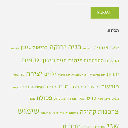
תגיות
בניה ירוקה
גינון
אנרגיה
בריאות
אישי
בחירות
הורות
טיפים
חינוך
זיהום
התפתחות
חגים
הרגלים
יצירה
יהדות
ילדים
מדיטציה
יום הזיכרון
יום העצמאות
יום כיפור
מים
מודעות
מוצרים
מיחזור
מיניות
משפחה
נייר
נשיות
פסולת
סרט
עסק חברתי
פמיניזם
פסח
נשים
סדנא
ספר
שימוש
צרכנות
קהילה
קיימות
קישורים
ראש השנה
שני
תרבות
שקיות
תזונה