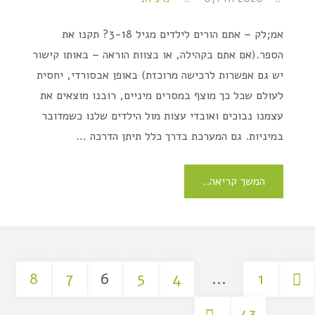
אמ;לק – אתם הורים לילדים מגיל 3-18? תקנו את
הספר.(אם אתם בקהילה, או בצוות הוראה – באותו קישור
יש גם אפשרות לרכישה מרוכזת) באופן אבסורדי, יחסית
לעולם שכל כך מוצף במסרים מיניים, רובנו מוצאים את
עצמנו נבוכים ואובדי עצות מול הילדים שלנו כשמדובר
במיניות. גם המערכת בדרך כלל תיתן הדרכה …
המשך קריאה..
8
7
6
5
4
…
1
43
…