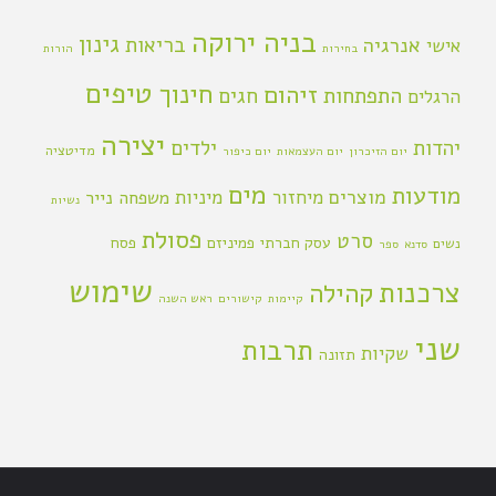
בניה ירוקה
גינון
אנרגיה
בריאות
אישי
בחירות
הורות
טיפים
חינוך
זיהום
התפתחות
חגים
הרגלים
יצירה
יהדות
ילדים
מדיטציה
יום הזיכרון
יום העצמאות
יום כיפור
מים
מודעות
מוצרים
מיחזור
מיניות
משפחה
נייר
נשיות
פסולת
סרט
עסק חברתי
פמיניזם
פסח
נשים
סדנא
ספר
שימוש
צרכנות
קהילה
קיימות
קישורים
ראש השנה
שני
תרבות
שקיות
תזונה